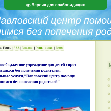
Версия для слабовидящих
Павловский центр помо
имся без попечения ро
ас
Гость
|
RSS
|
Главная
|
Регистрация
|
Вход
ное бюджетное учреждение
для детей-сирот 

тавшихся без попечения родителей,

ьные услуги,
"Павловский центр помощи

вшимся без попечения родителей"