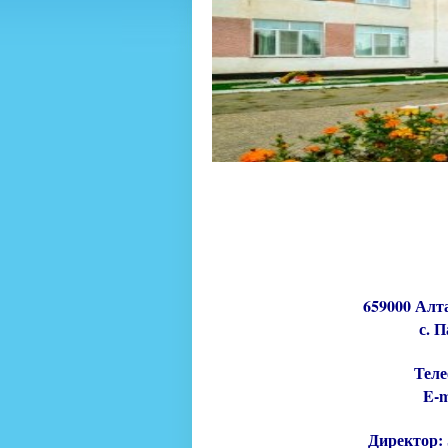
659000 Алт
 с. 
Теле
E-m
Директор: