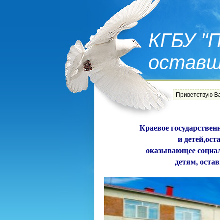
КГБУ "
оставш
Приветствую В
Краевое государствен
  и детей,ос
 оказывающее социал
 детям, оста